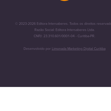
© 2023-2026 Editora Intersaberes. Todos os direitos reservad
Razão Social: Editora Intersaberes Ltda.
CNPJ: 23.310.601/0001-04 - Curitiba-PR.
Desenvolvido por
Limonada Marketing Digital Curitiba