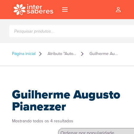
Pesquisar
produtos
Página inicial
Atributo "Autor" de produto
Guilherme Augusto Pianezzer
Guilherme Augusto
Pianezzer
Classificado
Mostrando todos os 4 resultados
l
por
popularidade