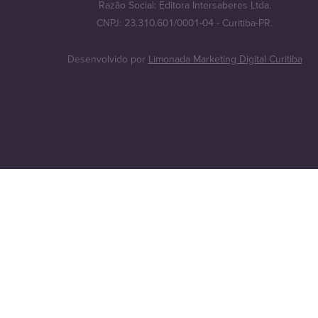
Razão Social: Editora Intersaberes Ltda.
CNPJ: 23.310.601/0001-04 - Curitiba-PR.
Desenvolvido por
Limonada Marketing Digital Curitiba