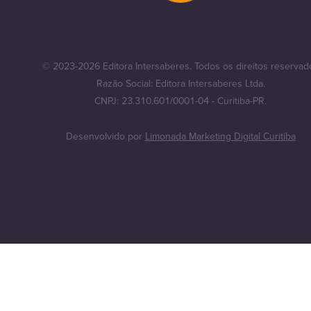
© 2023-2026 Editora Intersaberes. Todos os direitos reservad
Razão Social: Editora Intersaberes Ltda.
CNPJ: 23.310.601/0001-04 - Curitiba-PR.
Desenvolvido por
Limonada Marketing Digital Curitiba