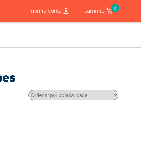
0
minha conta
carrinho
pes