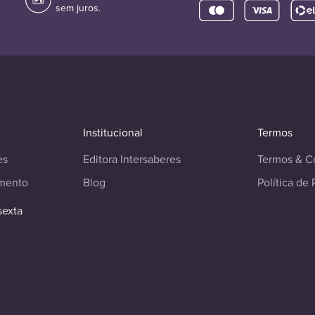
sem juros.
Institucional
Termos
es
Editora Intersaberes
Termos & C
imento
Blog
Política de 
sexta