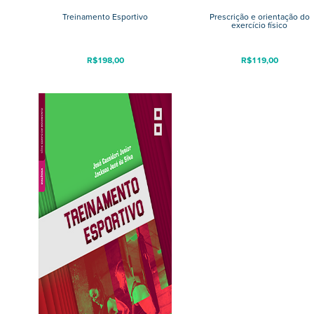
Treinamento Esportivo
Prescrição e orientação do
exercício físico
R$
198,00
R$
119,00