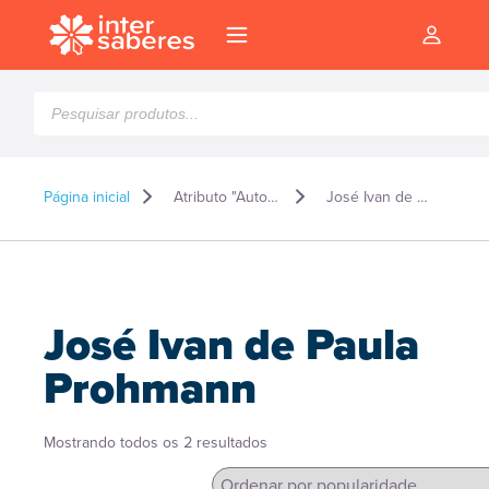
Pesquisar
produtos
Página inicial
Atributo "Autor" de produto
José Ivan de Paula Prohmann
José Ivan de Paula
Prohmann
Classificado
Mostrando todos os 2 resultados
l
por
popularidade