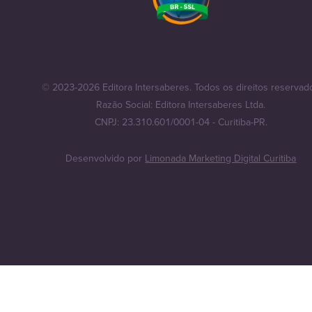
© 2023-2026 Editora Intersaberes. Todos os direitos reservad
Razão Social: Editora Intersaberes Ltda.
CNPJ: 23.310.601/0001-04 - Curitiba-PR.
Desenvolvido por
Limonada Marketing Digital Curitiba