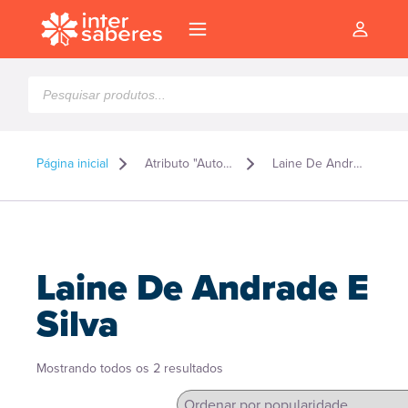
Pesquisar
produtos
Página inicial
Atributo "Autor" de produto
Laine De Andrade E Silva
Laine De Andrade E
Silva
Classificado
Mostrando todos os 2 resultados
l
por
popularidade