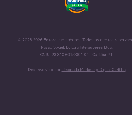
© 2023-2026 Editora Intersaberes. Todos os direitos reservad
Razão Social: Editora Intersaberes Ltda.
CNPJ: 23.310.601/0001-04 - Curitiba-PR.
Desenvolvido por
Limonada Marketing Digital Curitiba