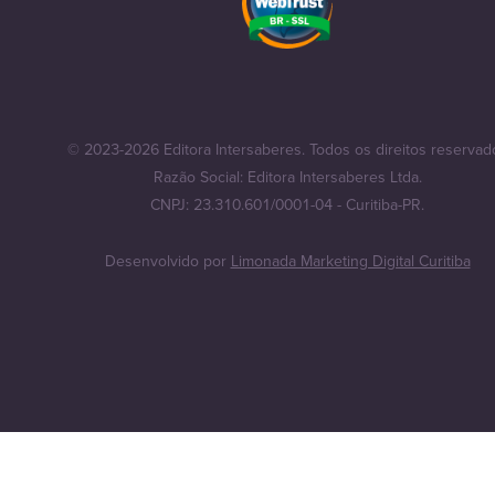
© 2023-2026 Editora Intersaberes. Todos os direitos reservad
Razão Social: Editora Intersaberes Ltda.
CNPJ: 23.310.601/0001-04 - Curitiba-PR.
Desenvolvido por
Limonada Marketing Digital Curitiba