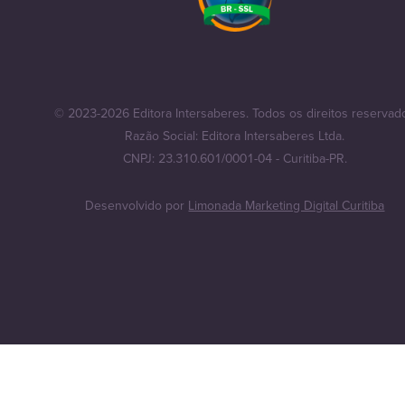
© 2023-2026 Editora Intersaberes. Todos os direitos reservad
Razão Social: Editora Intersaberes Ltda.
CNPJ: 23.310.601/0001-04 - Curitiba-PR.
Desenvolvido por
Limonada Marketing Digital Curitiba