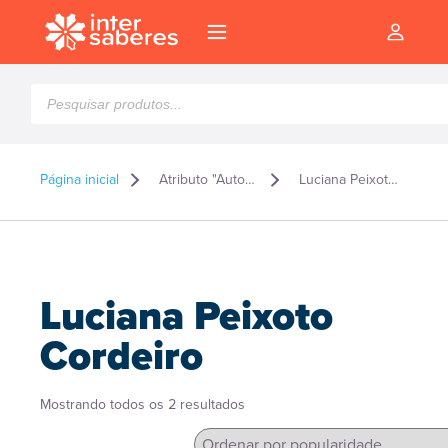
Pesquisar
produtos
Página inicial
Atributo "Autor" de produto
Luciana Peixoto Cordeiro
Luciana Peixoto
Cordeiro
Classificado
Mostrando todos os 2 resultados
l
por
popularidade