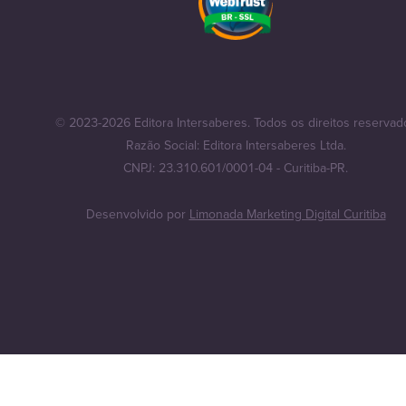
© 2023-2026 Editora Intersaberes. Todos os direitos reservad
Razão Social: Editora Intersaberes Ltda.
CNPJ: 23.310.601/0001-04 - Curitiba-PR.
Desenvolvido por
Limonada Marketing Digital Curitiba