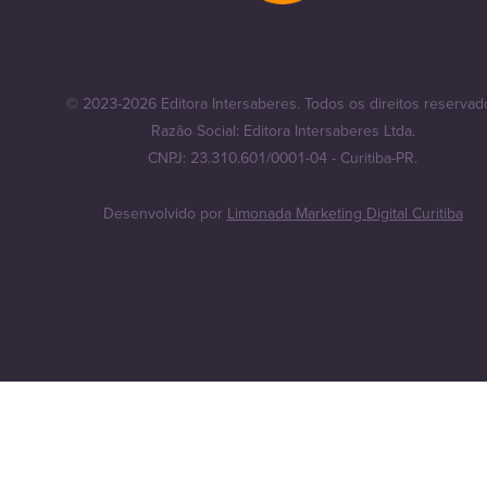
© 2023-2026 Editora Intersaberes. Todos os direitos reservad
Razão Social: Editora Intersaberes Ltda.
CNPJ: 23.310.601/0001-04 - Curitiba-PR.
Desenvolvido por
Limonada Marketing Digital Curitiba