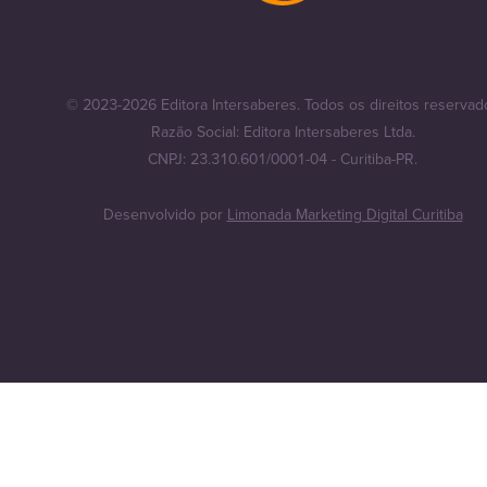
© 2023-2026 Editora Intersaberes. Todos os direitos reservad
Razão Social: Editora Intersaberes Ltda.
CNPJ: 23.310.601/0001-04 - Curitiba-PR.
Desenvolvido por
Limonada Marketing Digital Curitiba