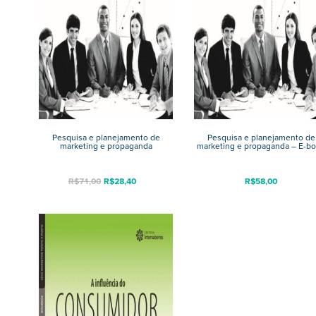
Pesquisa e planejamento de
Pesquisa e planejamento de
marketing e propaganda
marketing e propaganda – E-b
R$
71,00
R$
28,40
R$
58,00