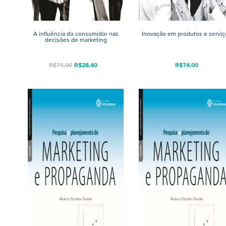
A influência do consumidor nas
Inovação em produtos e serviç
decisões de marketing
R$
71,00
R$
28,40
R$
74,00