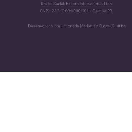
Razão Social: Editora Intersaberes Ltda.
CNPJ: 23.310.601/0001-04 - Curitiba-PR.
Desenvolvido por
Limonada Marketing Digital Curitiba