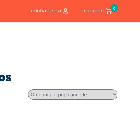
0
minha conta
carrinho
os