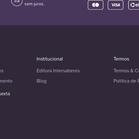
sem juros.
Institucional
Termos
es
Editora Intersaberes
Termos & C
imento
Blog
Política de 
sexta