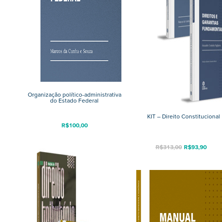
Organização político-administrativa
do Estado Federal
KIT – Direito Constitucional
R$
100,00
O
O
R$
313,00
R$
93,90
preço
pre
original
atua
era:
é:
R$313,00.
R$9