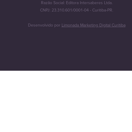
Razão Social: Editora Intersaberes Ltda.
CNPJ: 23.310.601/0001-04 - Curitiba-PR.
Desenvolvido por
Limonada Marketing Digital Curitiba