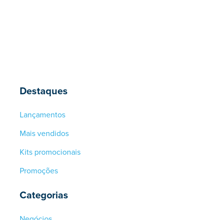
original
atual
era:
é:
R$304,00.
R$91,20.
Destaques
Lançamentos
Mais vendidos
Kits promocionais
Promoções
Categorias
Negócios