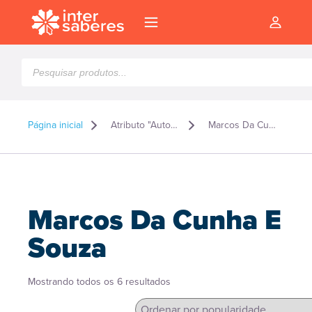
Pesquisar
produtos
Página inicial
Atributo "Autor" de produto
Marcos Da Cunha E Souza
Marcos Da Cunha E
Souza
Classificado
Mostrando todos os 6 resultados
l
por
popularidade