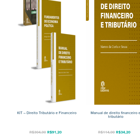
KIT – Direito Tributário e Financeiro
Manual de direito financeiro 
tributário
O
O
R$
304,00
R$
91,20
R$
114,00
R$
34,20
preço
preço