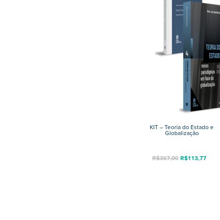
KIT – Teoria do Estado e
Globalização
O
O
R$
367,00
R$
113,77
preço
pre
original
atu
era:
é:
R$367,00.
R$1