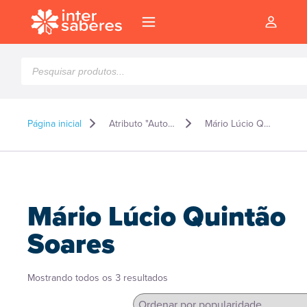
Pesquisar
produtos
Página inicial
Atributo "Autor" de produto
Mário Lúcio Quintão Soares
Mário Lúcio Quintão
Soares
Classificado
Mostrando todos os 3 resultados
l
por
popularidade