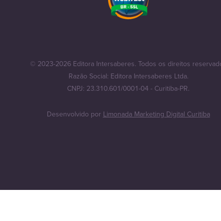
© 2023-2026 Editora Intersaberes. Todos os direitos reservad
Razão Social: Editora Intersaberes Ltda.
CNPJ: 23.310.601/0001-04 - Curitiba-PR.
Desenvolvido por
Limonada Marketing Digital Curitiba