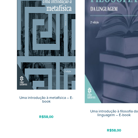
Uma introdução à metafísica – E-
book
Uma introdução à filosofia da
linguagem – E-book
R$
58,00
R$
58,00