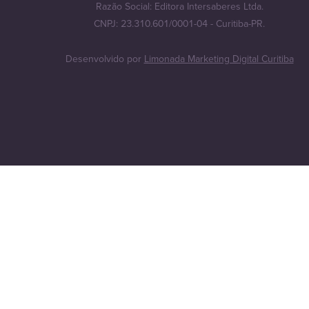
Razão Social: Editora Intersaberes Ltda.
CNPJ: 23.310.601/0001-04 - Curitiba-PR.
Desenvolvido por
Limonada Marketing Digital Curitiba