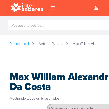
Pesquisar
produtos
Página inicial
Atributo "Autor" de produto
Max William Alexandre Da Costa
Max William Alexandr
Da Costa
Classificado
Mostrando todos os 5 resultados
l
por
popularidade