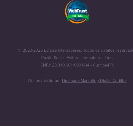
© 2023-2026 Editora Intersaberes. Todos os direitos reservad
Razão Social: Editora Intersaberes Ltda.
CNPJ: 23.310.601/0001-04 - Curitiba-PR.
Desenvolvido por
Limonada Marketing Digital Curitiba