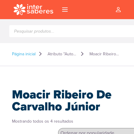
Pesquisar
produtos
Página inicial
Atributo "Autor" de produto
Moacir Ribeiro De Carvalho Júnior
Moacir Ribeiro De
Carvalho Júnior
Classificado
Mostrando todos os 4 resultados
l
por
popularidade