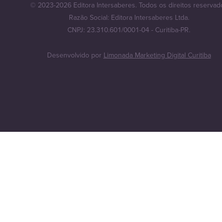
© 2023-2026 Editora Intersaberes. Todos os direitos reservad
Razão Social: Editora Intersaberes Ltda.
CNPJ: 23.310.601/0001-04 - Curitiba-PR.
Desenvolvido por
Limonada Marketing Digital Curitiba