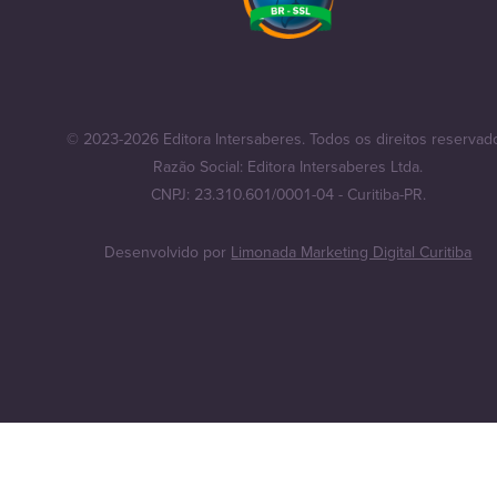
© 2023-2026 Editora Intersaberes. Todos os direitos reservad
Razão Social: Editora Intersaberes Ltda.
CNPJ: 23.310.601/0001-04 - Curitiba-PR.
Desenvolvido por
Limonada Marketing Digital Curitiba