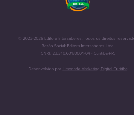
© 2023-2026 Editora Intersaberes. Todos os direitos reservad
Razão Social: Editora Intersaberes Ltda.
CNPJ: 23.310.601/0001-04 - Curitiba-PR.
Desenvolvido por
Limonada Marketing Digital Curitiba