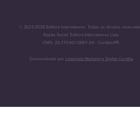
© 2023-2026 Editora Intersaberes. Todos os direitos reservad
Razão Social: Editora Intersaberes Ltda.
CNPJ: 23.310.601/0001-04 - Curitiba-PR.
Desenvolvido por
Limonada Marketing Digital Curitiba