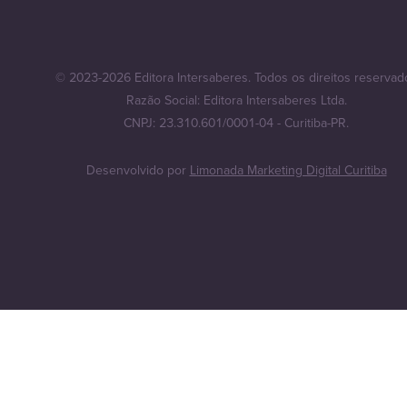
© 2023-2026 Editora Intersaberes. Todos os direitos reservad
Razão Social: Editora Intersaberes Ltda.
CNPJ: 23.310.601/0001-04 - Curitiba-PR.
Desenvolvido por
Limonada Marketing Digital Curitiba