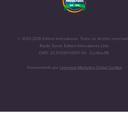
© 2023-2026 Editora Intersaberes. Todos os direitos reservad
Razão Social: Editora Intersaberes Ltda.
CNPJ: 23.310.601/0001-04 - Curitiba-PR.
Desenvolvido por
Limonada Marketing Digital Curitiba