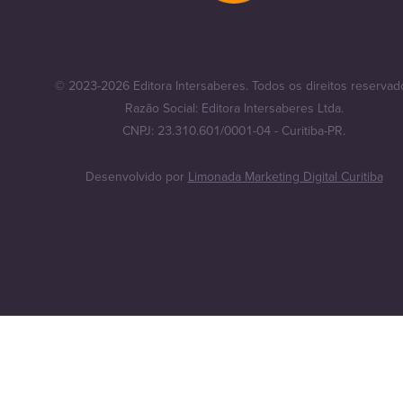
© 2023-2026 Editora Intersaberes. Todos os direitos reservad
Razão Social: Editora Intersaberes Ltda.
CNPJ: 23.310.601/0001-04 - Curitiba-PR.
Desenvolvido por
Limonada Marketing Digital Curitiba