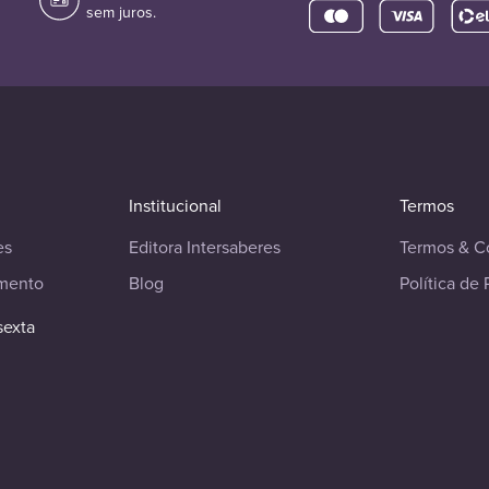
sem juros.
Institucional
Termos
es
Editora Intersaberes
Termos & C
imento
Blog
Política de 
sexta