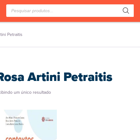
Pesquisar
produtos
ini Petraitis
Rosa Artini Petraitis
xibindo um único resultado