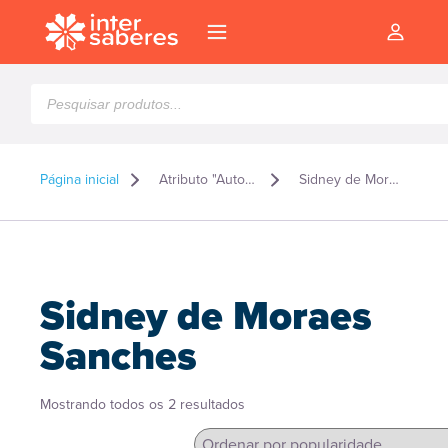
Pesquisar
produtos
Página inicial
Atributo "Autor" de produto
Sidney de Moraes Sanches
Sidney de Moraes
Sanches
Classificado
Mostrando todos os 2 resultados
l
por
popularidade