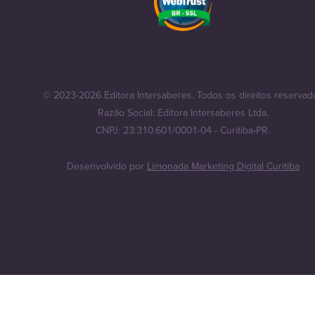
© 2023-2026 Editora Intersaberes. Todos os direitos reservad
Razão Social: Editora Intersaberes Ltda.
CNPJ: 23.310.601/0001-04 - Curitiba-PR.
Desenvolvido por
Limonada Marketing Digital Curitiba