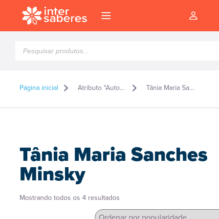
Pesquisar
produtos
Página inicial
Atributo "Autor" de produto
Tânia Maria Sanches Minsky
Tânia Maria Sanches
Minsky
Classificado
Mostrando todos os 4 resultados
l
por
popularidade