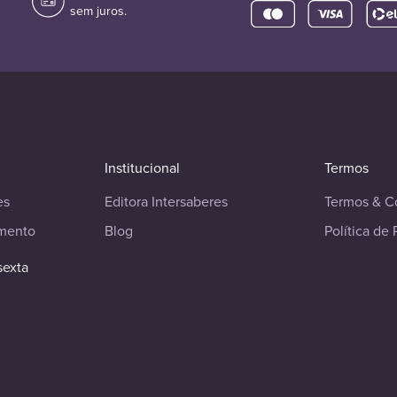
sem juros.
Institucional
Termos
es
Editora Intersaberes
Termos & C
imento
Blog
Política de 
sexta