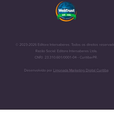
© 2023-2026 Editora Intersaberes. Todos os direitos reservad
Razão Social: Editora Intersaberes Ltda.
CNPJ: 23.310.601/0001-04 - Curitiba-PR.
Desenvolvido por
Limonada Marketing Digital Curitiba