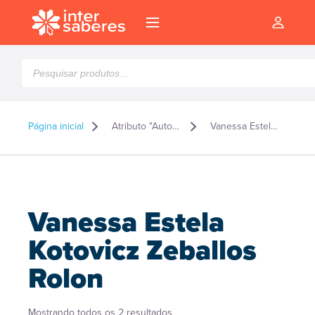
Pesquisar
produtos
Página inicial
Atributo "Autor" de produto
Vanessa Estela Kotovicz Zeballos Rolon
Vanessa Estela
Kotovicz Zeballos
Rolon
l
Classificado
Mostrando todos os 2 resultados