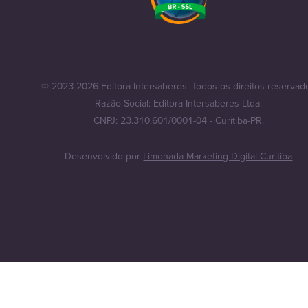
© 2023-2026 Editora Intersaberes. Todos os direitos reservad
Razão Social: Editora Intersaberes Ltda.
CNPJ: 23.310.601/0001-04 - Curitiba-PR.
Desenvolvido por
Limonada Marketing Digital Curitiba