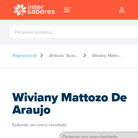
Pesquisar
produtos
Página inicial
Atributo "Autor" de produto
Wiviany Mattozo De Araujo
Wiviany Mattozo De
Araujo
Exibindo um único resultado
l