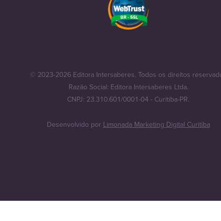
© 2023-2026 Editora Intersaberes. Todos os direitos reservad
Razão Social: Editora Intersaberes Ltda.
CNPJ: 23.310.601/0001-04 - Curitiba-PR.
Desenvolvido por
Limonada Marketing Digital Curitiba