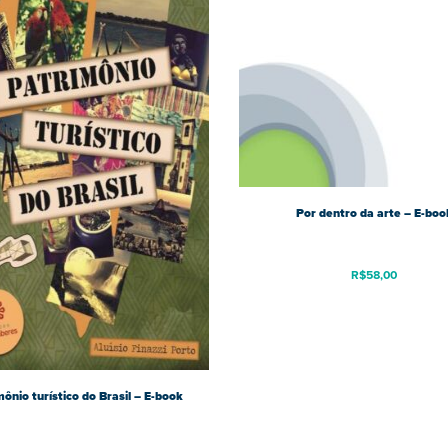
Por dentro da arte – E-boo
R$
58,00
ônio turístico do Brasil – E-book