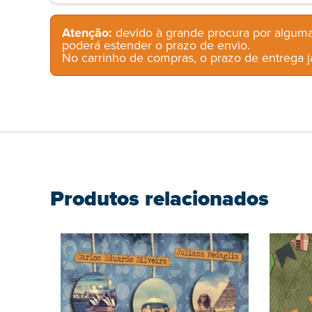
Atenção:
devido à grande procura por alguma
poderá estender o prazo de envio.
No carrinho de compras, o prazo de entrega já
Produtos relacionados