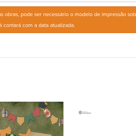
s obras, pode ser necessário o modelo de impressão so
 contará com a data atualizada.