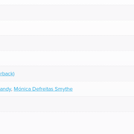
rback)
Sandy
,
Mónica Defreitas Smythe