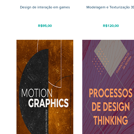
Design de interação em games
Modelagem e Texturização 3
R$
95,00
R$
120,00