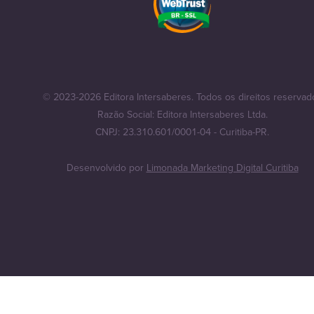
© 2023-2026 Editora Intersaberes. Todos os direitos reservad
Razão Social: Editora Intersaberes Ltda.
CNPJ: 23.310.601/0001-04 - Curitiba-PR.
Desenvolvido por
Limonada Marketing Digital Curitiba