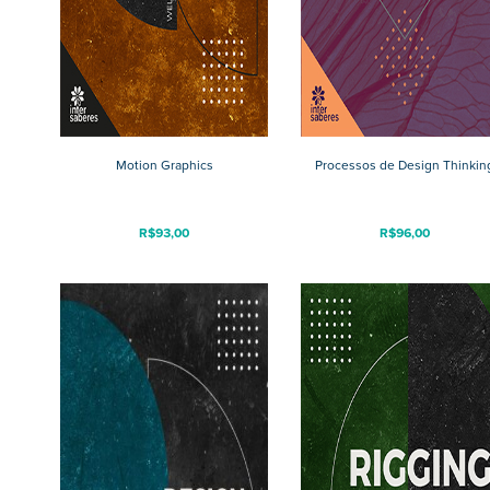
Motion Graphics
Processos de Design Thinkin
R$
93,00
R$
96,00