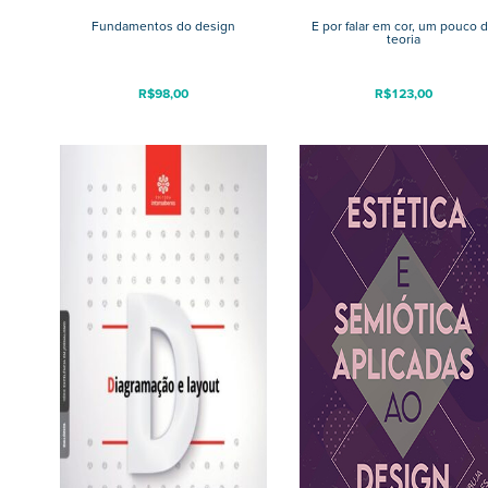
Fundamentos do design
E por falar em cor, um pouco 
teoria
R$
98,00
R$
123,00