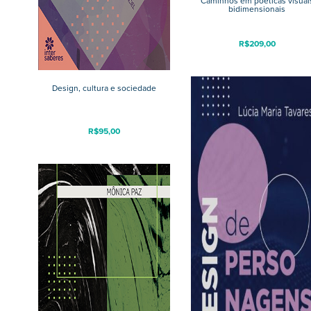
Caminhos em poéticas visuai
bidimensionais
R$
209,00
Design, cultura e sociedade
R$
95,00