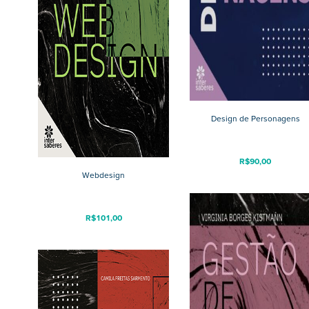
Design de Personagens
R$
90,00
Webdesign
R$
101,00