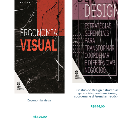
Gestão de Design estratégia
gerenciais para transformar,
coordenar e diferenciar negóci
Ergonomia visual
R$
144,00
R$
129,00