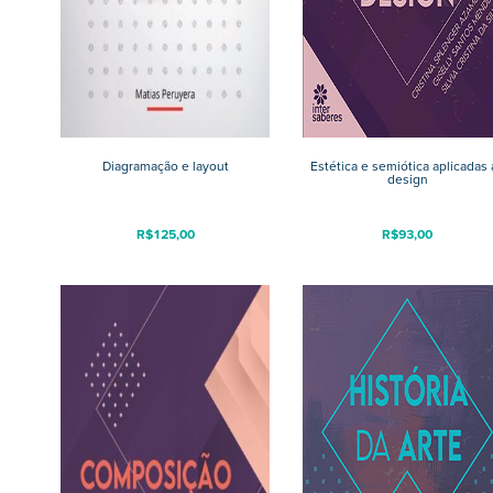
Diagramação e layout
Estética e semiótica aplicadas 
design
R$
125,00
R$
93,00