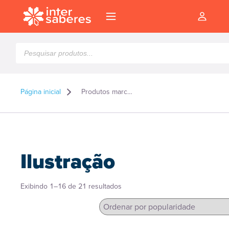
Pesquisar
produtos
Página inicial
Produtos marcados como “Ilustração”
Ilustração
Classificado
Exibindo 1–16 de 21 resultados
por
popularidade
l