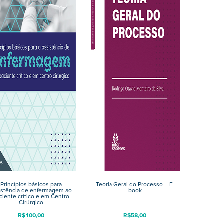
Princípios básicos para
Teoria Geral do Processo – E-
istência de enfermagem ao
book
ciente crítico e em Centro
Cirúrgico
R$
100,00
R$
58,00