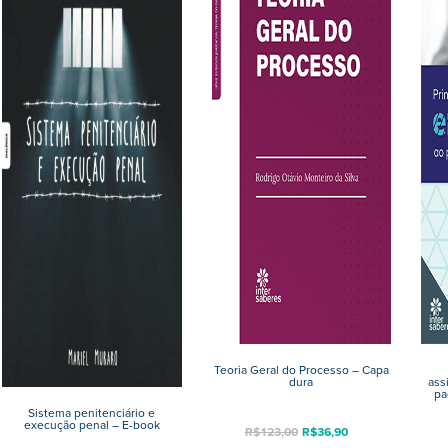
Teoria Geral do Processo – Capa
dura
ass
pa
Sistema penitenciário e
execução penal – E-book
R$
123,00
R$
36,90