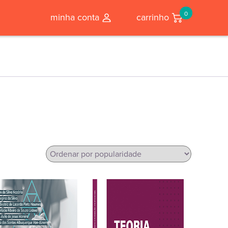
0
minha conta
carrinho