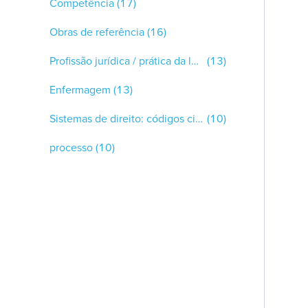
Competência
(17)
Obras de referência
(16)
Profissão jurídica / prática da lei: geral
(13)
Enfermagem
(13)
Sistemas de direito: códigos civis / direito civil
(10)
processo
(10)