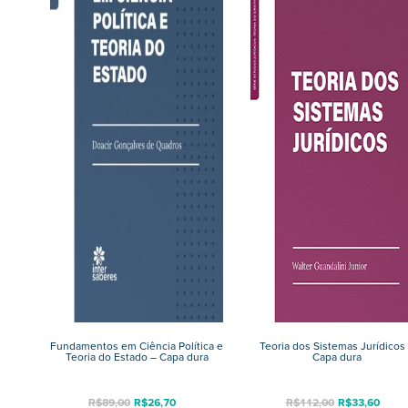
Fundamentos em Ciência Política e
Teoria dos Sistemas Jurídicos
Teoria do Estado – Capa dura
Capa dura
R$
89,00
R$
26,70
R$
112,00
R$
33,60