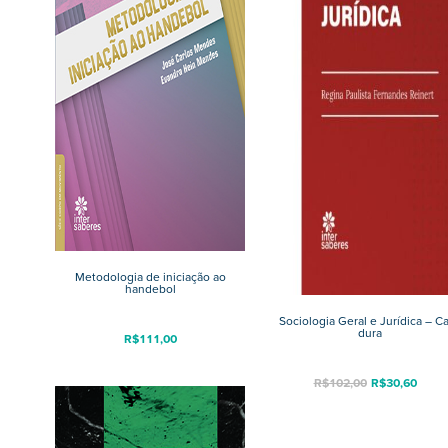
Metodologia de iniciação ao
handebol
Sociologia Geral e Jurídica – C
dura
R$
111,00
R$
102,00
R$
30,60