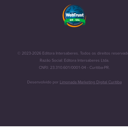
© 2023-2026 Editora Intersaberes. Todos os direitos reservad
Razão Social: Editora Intersaberes Ltda.
CNPJ: 23.310.601/0001-04 - Curitiba-PR.
Desenvolvido por
Limonada Marketing Digital Curitiba