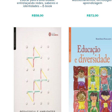
Educar para a diversidade:
Multiletramentos, tecnologia 
entrelaçando redes, saberes e
aprendizagem
identidades – E-book
R$
58,00
R$
72,00