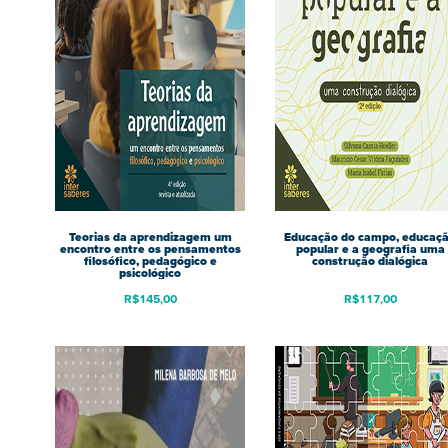
Teorias da aprendizagem um
Educação do campo, educaç
encontro entre os pensamentos
popular e a geografia uma
filosófico, pedagógico e
construção dialógica
psicológico
R$
145,00
R$
117,00