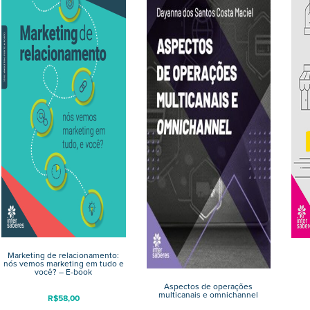
Marketing de relacionamento:
nós vemos marketing em tudo e
você? – E-book
Aspectos de operações
multicanais e omnichannel
R$
58,00