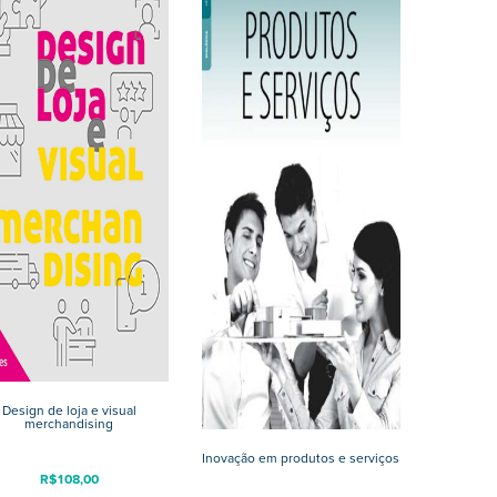
Design de loja e visual
merchandising
Inovação em produtos e serviços
R$
108,00