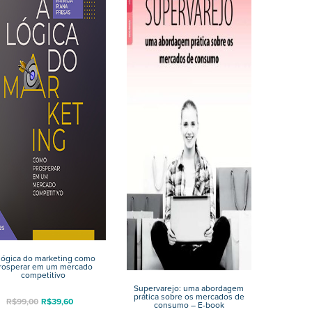
lógica do marketing como
rosperar em um mercado
competitivo
Supervarejo: uma abordagem
prática sobre os mercados de
R$
99,00
R$
39,60
consumo – E-book