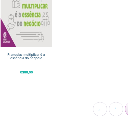
Franquias multiplicar é a
essência do negócio
R$
88,00
←
1