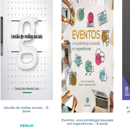
Gestão de mídias sociais – E-
A 
book
p
Eventos: uma estratégia baseada
em experiências – E-book
R$
58,00