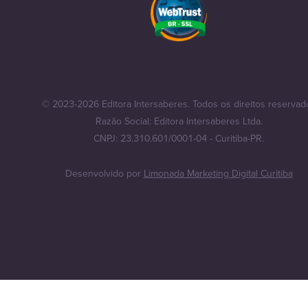
© 2023-2026 Editora Intersaberes. Todos os direitos reservad
Razão Social: Editora Intersaberes Ltda.
CNPJ: 23.310.601/0001-04 - Curitiba-PR.
Desenvolvido por
Limonada Marketing Digital Curitiba