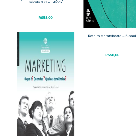
século XXI – E-book
R$
58,00
Roteiro e storyboard – E-boo
R$
58,00