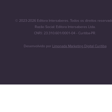
© 2023-2026 Editora Intersaberes. Todos os direitos reservad
Razão Social: Editora Intersaberes Ltda.
CNPJ: 23.310.601/0001-04 - Curitiba-PR.
Desenvolvido por
Limonada Marketing Digital Curitiba