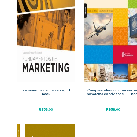
Fundamentos de marketing – E-
Compreendendo o turismo: 
book
panorama da atividade – E-bo
R$
58,00
R$
58,00