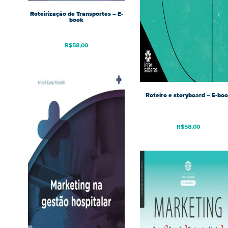
Roteirização de Transportes – E-
book
R$
58,00
Roteiro e storyboard – E-bo
R$
58,00