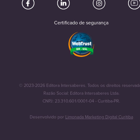
Certificado de segurança
© 2023-2026 Editora Intersaberes. Todos os direitos reservad
Razão Social: Editora Intersaberes Ltda.
CNPJ: 23.310.601/0001-04 - Curitiba-PR.
Desenvolvido por
Limonada Marketing Digital Curitiba