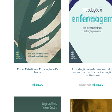
Ética, Estética e Educação – E-
Introdução à enfermagem: do
book
aspectos históricos à atuaçã
profissional
R$
58,00
R$
81,00
R$
48,60