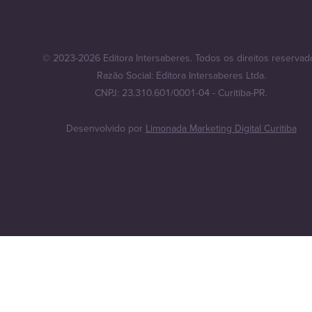
© 2023-2026 Editora Intersaberes. Todos os direitos reservad
Razão Social: Editora Intersaberes Ltda.
CNPJ: 23.310.601/0001-04 - Curitiba-PR.
Desenvolvido por
Limonada Marketing Digital Curitiba