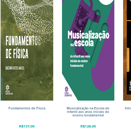
Fundamentos de Física
Musicalização na Escola do
Int
infantil aos anos iniciais do
ensino fundamental
R$
137,00
R$
126,00