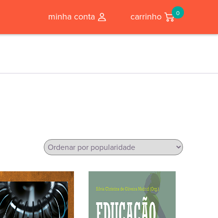
0
minha conta
carrinho