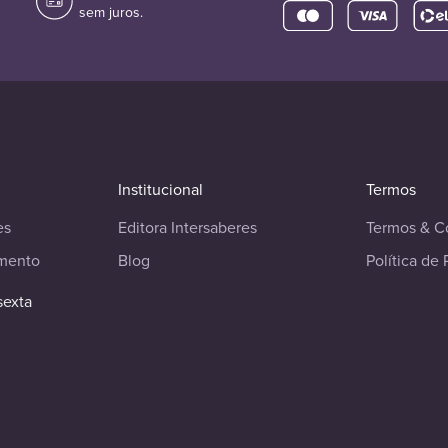
sem juros.
Institucional
Termos
es
Editora Intersaberes
Termos & C
imento
Blog
Política de 
sexta