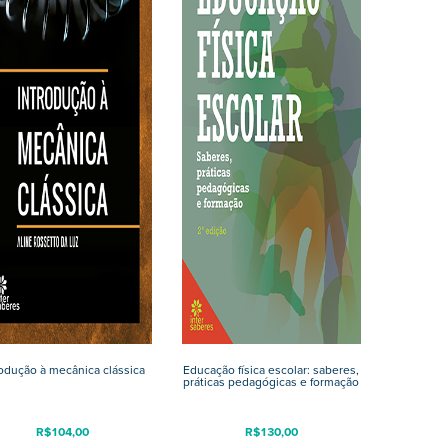
rodução à mecânica clássica
Educação física escolar: saberes,
práticas pedagógicas e formação
R$
104,00
R$
130,00