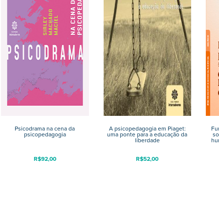
Psicodrama na cena da
A psicopedagogia em Piaget:
Fu
psicopedagogia
uma ponte para a educação da
so
liberdade
hu
R$
92,00
R$
52,00