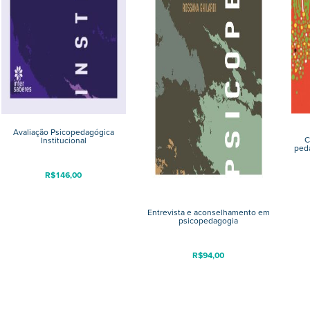
Avaliação Psicopedagógica
C
Institucional
ped
R$
146,00
Entrevista e aconselhamento em
psicopedagogia
R$
94,00