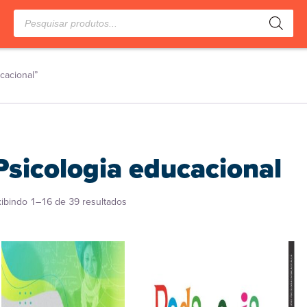
Pesquisar
produtos
cacional”
Psicologia educacional
Classificado
xibindo 1–16 de 39 resultados
por
popularidade