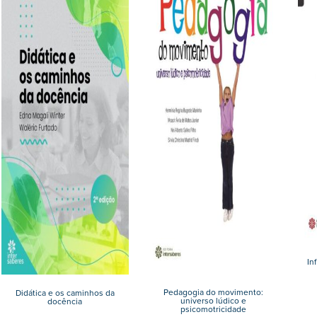
In
Pedagogia do movimento:
Didática e os caminhos da
universo lúdico e
docência
psicomotricidade