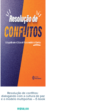
Resolução de conflitos:
dialogando com a cultura de paz
e o modelo multiportas – E-book
R$
58,00