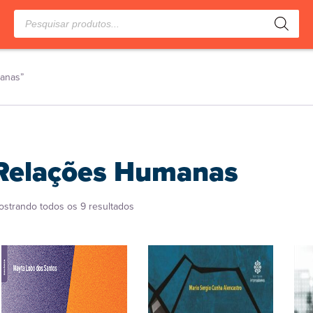
Pesquisar
produtos
anas”
Relações Humanas
Classificado
ostrando todos os 9 resultados
por
popularidade