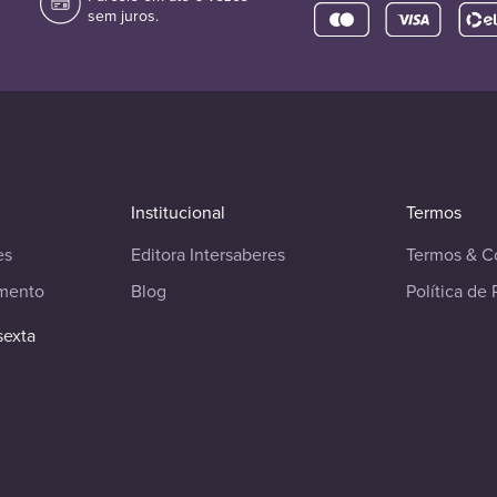
sem juros.
Institucional
Termos
es
Editora Intersaberes
Termos & C
imento
Blog
Política de 
sexta