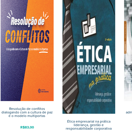
Resolução de conflitos
dialogando com a cultura de paz
adm
e o modelo multiportas
Ética empresarial na prática
liderança, gestão e
R$
83,00
responsabilidade corporativa